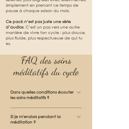
simplement en prenant ce temps de
pause à chaque saison du mois.
Ce pack n’est pas juste une série
d’audios
. C’est un pas vers une autre
manière de vivre ton cycle : plus douce,
plus fluide, plus respectueuse de qui tu
es.
FAQ des soins
méditatifs du cycle
Dans quelles conditions écouter
les soins méditatifs ?
Pour commencer, connectez-
vous à votre ressenti et aux
Si je m'endors pendant la
méditation ?
signaux de votre corps