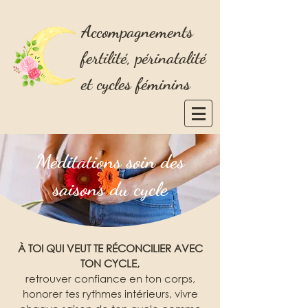
Accompagnements
fertilité, périnatalité
et cycles féminins
Méditations soin des
saisons du cycle
À TOI QUI VEUT TE RÉCONCILIER AVEC
TON CYCLE,
retrouver confiance en ton corps,
honorer tes rythmes intérieurs, vivre