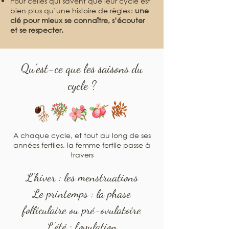
Pour celles qui savent que leur cycle est
bien plus qu’une histoire de règles :
une
clé pour mieux se connaître, s’écouter
et se respecter.
Qu'est-ce que les saisons du
cycle ?
A chaque cycle, et tout au long de ses
années fertiles, la femme fertile passe à
travers
L’hiver : les menstruations
Le printemps : la phase
folliculaire ou pré-ovulatoire
L’été : l’ovulation