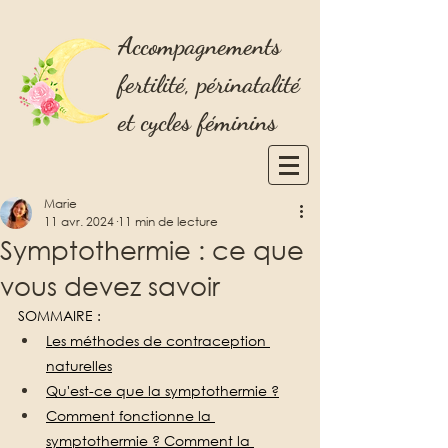
Accompagnements
fertilité, périnatalité
et cycles féminins
Marie
11 avr. 2024
11 min de lecture
Symptothermie : ce que
vous devez savoir
SOMMAIRE : 
Les méthodes de contraception 
naturelles
Qu'est-ce que la symptothermie ?
Comment fonctionne la 
symptothermie ? Comment la 