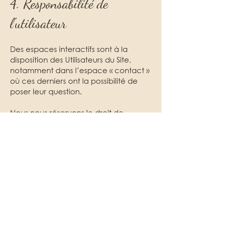
4. Responsabilité de
l'utilisateur
Des espaces interactifs sont à la
disposition des Utilisateurs du Site,
notamment dans l’espace « contact »
où ces derniers ont la possibilité de
poser leur question.
Nous nous réservons le droit de
supprimer, sans mise en demeure
préalable, tout Contenu publié sur le
Site qui contreviendrait à la législation
applicable en France, en particulier
aux dispositions relatives à la
protection des données.
Le cas échéant, nous nous réservons
également la possibilité de mettre en
cause la responsabilité civile et/ou