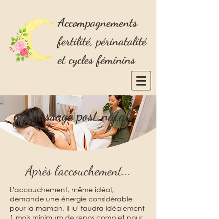
Accompagnements
fertilité, périnatalité
et cycles féminins
Massage post natal
Après l'accouchement...
L'accouchement, même idéal,
demande une énergie considérable
pour la maman. Il lui faudra idéalement
1 mois minimum de repos complet pour